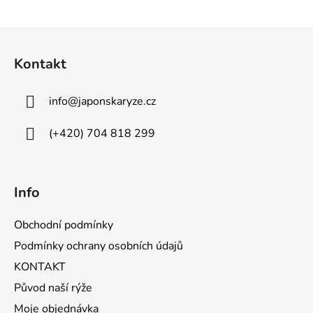
Z
á
Kontakt
p
a
info
@
japonskaryze.cz
t
í
(+420) 704 818 299
Info
Obchodní podmínky
Podmínky ochrany osobních údajů
KONTAKT
Původ naší rýže
Moje objednávka