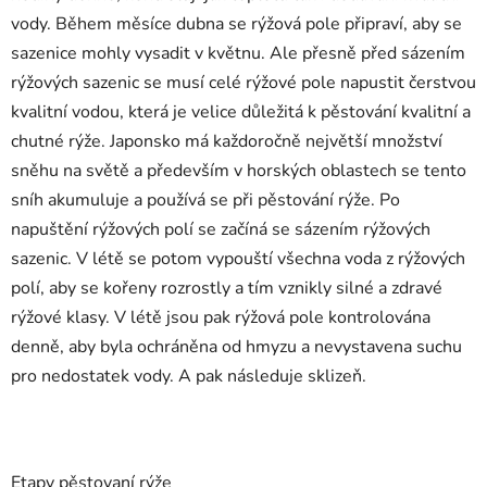
vody. Během měsíce dubna se rýžová pole připraví, aby se
sazenice mohly vysadit v květnu. Ale přesně před sázením
rýžových sazenic se musí celé rýžové pole napustit čerstvou
kvalitní vodou, která je velice důležitá k pěstování kvalitní a
chutné rýže. Japonsko má každoročně největší množství
sněhu na světě a především v horských oblastech se tento
sníh akumuluje a používá se při pěstování rýže. Po
napuštění rýžových polí se začíná se sázením rýžových
sazenic. V létě se potom vypouští všechna voda z rýžových
polí, aby se kořeny rozrostly a tím vznikly silné a zdravé
rýžové klasy. V létě jsou pak rýžová pole kontrolována
denně, aby byla ochráněna od hmyzu a nevystavena suchu
pro nedostatek vody. A pak následuje sklizeň.
Etapy pěstovaní rýže