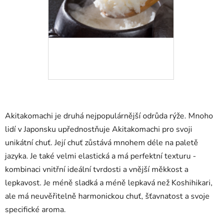
Akitakomachi je druhá nejpopulárnější odrůda rýže. Mnoho
lidí v Japonsku upřednostňuje Akitakomachi pro svoji
unikátní chuť. Její chuť zůstává mnohem déle na paletě
jazyka. Je také velmi elastická a má perfektní texturu -
kombinaci vnitřní ideální tvrdosti a vnější měkkost a
lepkavost. Je méně sladká a méně lepkavá než Koshihikari,
ale má neuvěřitelně harmonickou chuť, šťavnatost a svoje
specifické aroma.