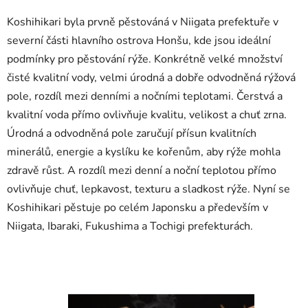
Koshihikari byla prvně pěstováná v Niigata prefektuře v
severní části hlavního ostrova Honšu, kde jsou ideální
podmínky pro pěstování rýže. Konkrétně velké množství
čisté kvalitní vody, velmi úrodná a dobře odvodněná rýžová
pole, rozdíl mezi denními a nočními teplotami. Čerstvá a
kvalitní voda přímo ovlivňuje kvalitu, velikost a chuť zrna.
Úrodná a odvodněná pole zaručují přísun kvalitních
minerálů, energie a kyslíku ke kořenům, aby rýže mohla
zdravě růst. A rozdíl mezi denní a noční teplotou přímo
ovlivňuje chuť, lepkavost, texturu a sladkost rýže. Nyní se
Koshihikari pěstuje po celém Japonsku a především v
Niigata, Ibaraki, Fukushima a Tochigi prefekturách.