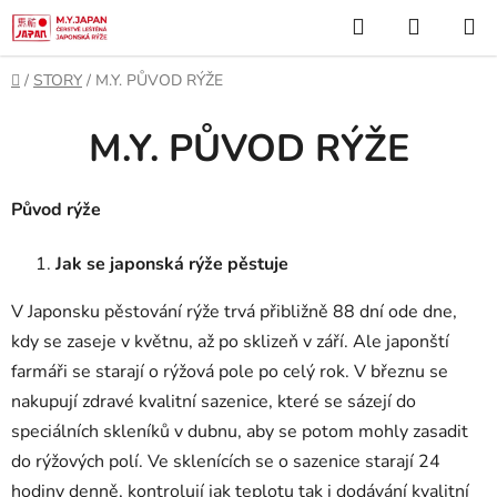
Přejít
Hledat
NÁKUP
na
KOŠÍK
obsah
Domů
/
STORY
/
M.Y. PŮVOD RÝŽE
M.Y. PŮVOD RÝŽE
Původ rýže
Jak se japonská rýže pěstuje
V Japonsku pěstování rýže trvá přibližně 88 dní ode dne,
kdy se zaseje v květnu, až po sklizeň v září. Ale japonští
farmáři se starají o rýžová pole po celý rok. V březnu se
nakupují zdravé kvalitní sazenice, které se sázejí do
speciálních skleníků v dubnu, aby se potom mohly zasadit
do rýžových polí. Ve sklenících se o sazenice starají 24
hodiny denně, kontrolují jak teplotu tak i dodávání kvalitní