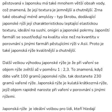
pěstovaná v Japonsku má také mnohem větší obsah vody,
což znamená, že její textura je jemnější a chutnější. Zrna
také obsahují méně amylózy - typ škrobu, dodávající
japonské rýži její charakteristickou leptající elastickou
texturu, ideální na sushi, onigiri a japonské pokrmy. Japonští
farmáři se soustřeďují na kvalitu více než na kvantitu v
porovnání s jinými farmáři pěstujícími rýži v Asii. Proto je
také japonská rýže kvalitnější a chutnější.
Další velkou výhodou japonské rýže je že při vaření se
objem rýže zvětší až v poměru 1 : 2,3. To znamená, když
dáte vařit 100 gramů japonské rýže, tak dostanete 230
gramů vařené rýže. Japonská rýže je kulatá krátkozrná rýže,
jejíž objem rapidně naroste při vaření v porovnání s jinými
rýžemi.
Japonská rýže
je ideální volbou pro lidi, kteří hledají