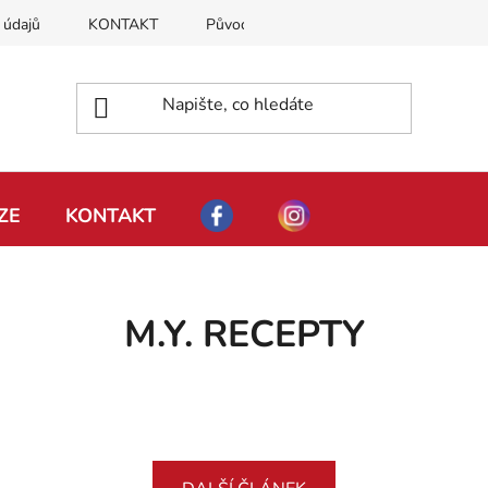
 údajů
KONTAKT
Původ naší rýže
Moje objednávka
ZE
KONTAKT
M.Y. RECEPTY