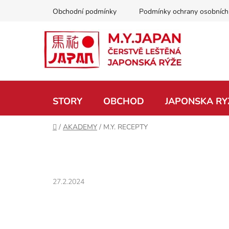
Přejít
Obchodní podmínky
Podmínky ochrany osobních
na
obsah
STORY
OBCHOD
JAPONSKA RY
Domů
/
AKADEMY
/
M.Y. RECEPTY
27.2.2024