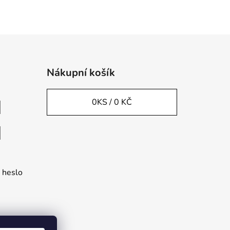
Nákupní košík
0
KS /
0 KČ
 heslo