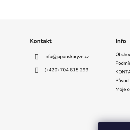
Z
á
Kontakt
Info
p
a
Obchod
info
@
japonskaryze.cz
t
Podmín
í
(+420) 704 818 299
KONT
Původ 
Moje o