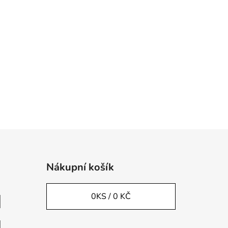
Nákupní košík
0
KS /
0 KČ