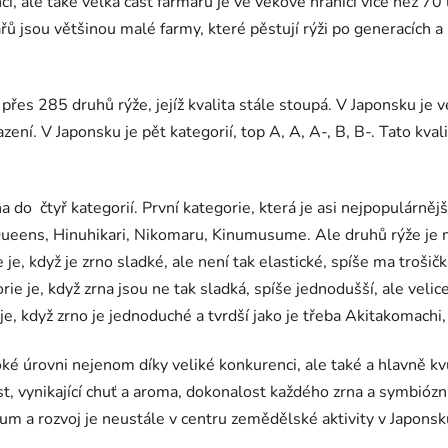
i, ale také velká část farmářů je ve věkové hranici více než 70 
jsou většinou malé farmy, které pěstují rýži po generacích a ne
řes 285 druhů rýže, jejíž kvalita stále stoupá. V Japonsku je ve
zení. V Japonsku je pět kategorií, top A, A, A-, B, B-. Tato kva
na do
čtyř kategorií. První kategorie, která je asi nejpopulárnějš
 Queens, Hinuhikari, Nikomaru, Kinumusume. Ale druhů rýže je
e, když je zrno sladké, ale není tak elastické, spíše ma trošičku
rie je, když zrna jsou ne tak sladká, spíše jednodušší, ale velic
je, když zrno je jednoduché a tvrdší jako je třeba Akitakomachi
oké úrovni nejenom díky veliké konkurenci, ale také a hlavně kv
t, vynikající chuť a aroma, dokonalost každého zrna a symbiózn
zkum a rozvoj je neustále v centru zemědělské aktivity v Japonsk