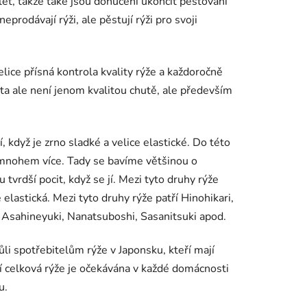
let, takže také jsou donuceni ukončit pěstování
prodávají rýži, ale pěstují rýži pro svoji
lice přísná kontrola kvality rýže a každoročně
lita ale není jenom kvalitou chutě, ale především
í, když je zrno sladké a velice elastické. Do této
 mnohem více. Tady se bavíme většinou o
 tvrdší pocit, když se jí. Mezi tyto druhy rýže
e elastická. Mezi tyto druhy rýže patří Hinohikari,
, Asahineyuki, Nanatsuboshi, Sasanitsuki apod.
ůli spotřebitelům rýže v Japonsku, kteří mají
í celková rýže je očekávána v každé domácnosti
u.