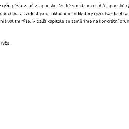
y rýže pěstované v Japonsku. Velké spektrum druhů japonské rýže
noduchost a tvrdost jsou základními indikátory rýže. Každá obla
í kvalitní rýže. V další kapitole se zaměříme na konkrétní dru
 rýže.