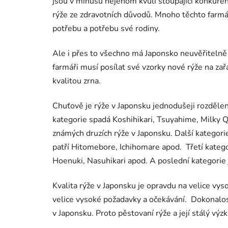
jsou v minusu nejenom kvůli stoupající konkurenc
rýže ze zdravotních důvodů. Mnoho těchto farmářů 
potřebu a potřebu své rodiny.
Ale i přes to všechno má Japonsko neuvěřitelně p
farmáři musí posílat své vzorky nové rýže na zařa
kvalitou zrna.
Chuťově je rýže v Japonsku jednodušeji rozděle
kategorie spadá Koshihikari, Tsuyahime, Milky
známých druzích rýže v Japonsku. Další kategorie j
patří Hitomebore, Ichihomare apod.
Třetí katego
Hoenuki, Nasuhikari apod. A poslední kategorie 
Kvalita rýže v Japonsku je opravdu na velice vys
velice vysoké požadavky a očekávání.
Dokonalos
v Japonsku. Proto pěstovaní rýže a její stálý vý