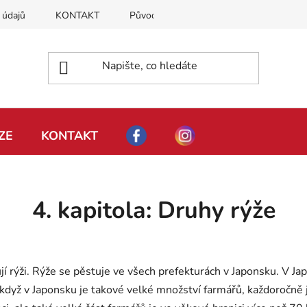
 údajů
KONTAKT
Původ naší rýže
Moje objednávka
ZE
KONTAKT
4. kapitola: Druhy rýže
jí rýži. Rýže se pěstuje ve všech prefekturách v Japonsku. V J
 když v Japonsku je takové velké množství farmářů, každoročně j