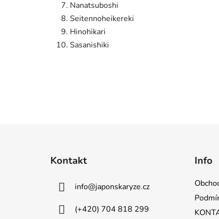
Nanatsuboshi
Seitennoheikereki
Hinohikari
Sasanishiki
Z
á
Kontakt
Info
p
a
Obchod
info
@
japonskaryze.cz
t
Podmín
í
(+420) 704 818 299
KONT