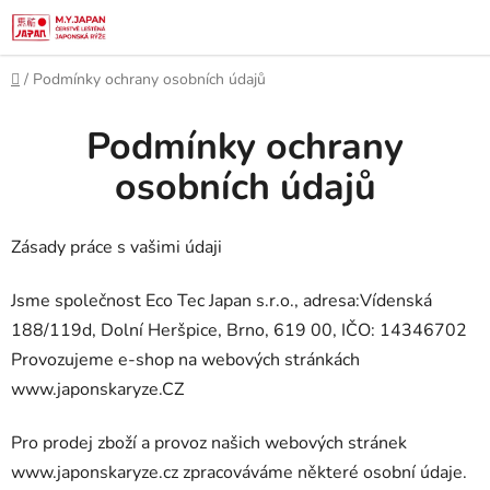
Přejít
na
obsah
Domů
/
Podmínky ochrany osobních údajů
Podmínky ochrany
osobních údajů
Zásady práce s vašimi údaji
Jsme společnost Eco Tec Japan s.r.o., adresa:
Vídenská
188/119d, Dolní Heršpice, Brno, 619 00,
IČO:
14346702
Provozujeme e-shop na webových stránkách
www.japonskaryze.CZ
Pro prodej zboží a provoz našich webových stránek
www.japonskaryze.cz zpracováváme některé osobní údaje.