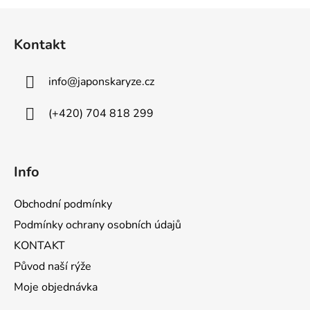
Z
á
Kontakt
p
a
info
@
japonskaryze.cz
t
í
(+420) 704 818 299
Info
Obchodní podmínky
Podmínky ochrany osobních údajů
KONTAKT
Původ naší rýže
Moje objednávka