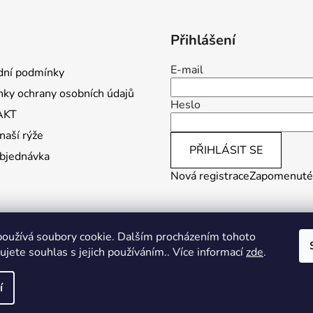
Přihlášení
E-mail
ní podmínky
ky ochrany osobních údajů
Heslo
AKT
naší rýže
PŘIHLÁSIT SE
bjednávka
Nová registrace
Zapomenuté
oužívá soubory cookie. Dalším procházením tohoto
jete souhlas s jejich používáním.. Více informací
zde
.
Vytvořilo Studio Avocado
í
a vyhrazena.