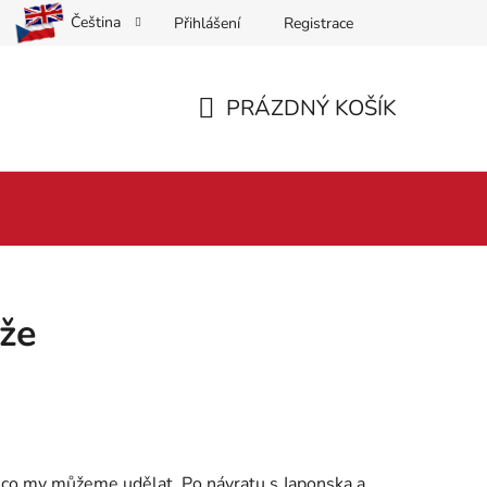
Čeština
Přihlášení
Registrace
PRÁZDNÝ KOŠÍK
NÁKUPNÍ
KOŠÍK
ýže
ice co my můžeme udělat. Po návratu s Japonska a