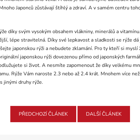
y. Mnoho Japonců zůstávají štíhlý a zdraví. A v samém centru to
rýže díky svým vysokým obsahem vlákniny, minerálů a vitamínu.
ější, lépe stravitelná. Díky své lepkavost a sladkosti se rýže d
te japonskou rýži a nebudete zklamání. Pro ty kteří si myslí ž
iginální japonskou rýži dovezenou přímo od japonských farmářů.
odlužujete si život. A nesmíte zapomenout že díky velkému množ
mu. Rýže Vám naroste 2.3 nebo až 2.4 krát. Mnohem více než 
s jinými druhy rýže.
PŘEDCHOZÍ ČLÁNEK
DALŠÍ ČLÁNEK