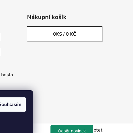
Nákupní košík
0
KS /
0 KČ
 heslo
Souhlasím
Vytvořil Shoptet
Odběr novinek