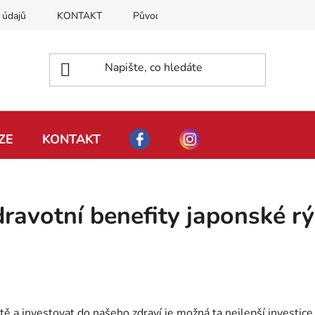
 údajů
KONTAKT
Původ naší rýže
Moje objednávka
ZE
KONTAKT
ravotní benefity japonské r
votě a investovat do našeho zdraví je možná ta nejlepší invest