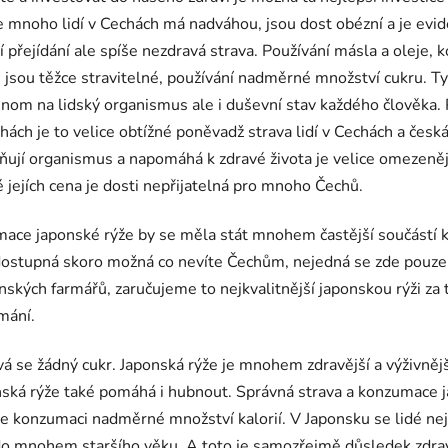
 mnoho lidí v Cechách má nadváhou, jsou dost obézní a je evide
přejídání ale spíše nezdravá strava. Používání másla a oleje, 
 jsou těžce stravitelné, používání nadměrné množství cukru. Ty
jenom na lidský organismus ale i duševní stav každého člověka.
Čechách je to velice obtížné poněvadž strava lidí v Cechách a če
ivňují organismus a napomáhá k zdravé života je velice omezeně
 jejích cena je dosti nepřijatelná pro mnoho Čechů.
zumace japonské rýže by se měla stát mnohem častější součástí
 dostupná skoro možná co nevíte Čechům, nejedná se zde pouze 
nských farmářů, zaručujeme to nejkvalitnější japonskou rýži za 
mání.
ívá se žádný cukr. Japonská rýže je mnohem zdravější a výživně
onská rýže také pomáhá i hubnout. Správná strava a konzumace
íte konzumaci nadměrné množství kalorií. V Japonsku se lidé n
až do mnohem staršího věku. A toto je samozřejmě důsledek zdr