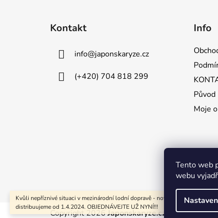
Z
á
Kontakt
Info
p
a
Obchod
info
@
japonskaryze.cz
t
Podmín
í
(+420) 704 818 299
KONT
Původ 
Moje o
Tento web p
webu vyjadřu
Kvůli nepříznivé situaci v mezinárodní lodní dopravě - nové objednávky
Nastaven
distribuujeme od 1.4.2024. OBJEDNÁVEJTE UŽ NYNÍ!!!
Copyright 2026
Japonskaryze.cz
. Všechna práv