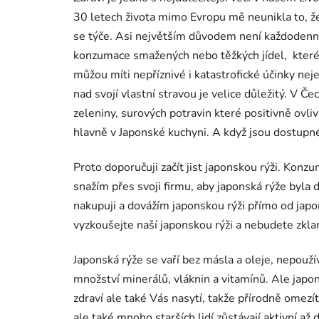
30 letech života mimo Evropu mě neunikla to, že
se týče. Asi největším důvodem není každodenní 
konzumace smažených nebo těžkých jídel,
které
můžou míti nepříznivé i katastrofické účinky ne
nad svojí vlastní stravou je velice důležitý. V 
zeleniny, surových potravin které positivně ovl
hlavně v Japonské kuchyni. A když jsou dostupné
Proto doporučuji začít jist japonskou rýži. Kon
snažím přes svoji firmu, aby japonská rýže byla
nakupuji a dovážím japonskou rýži přímo od japo
vyzkoušejte naší japonskou rýži a nebudete zkla
Japonská rýže se vaří bez másla a oleje, nepouž
množství minerálů, vláknin a vitamínů. Ale jap
zdraví ale také Vás nasytí, takže přírodně omez
ale také mnoho starších lidí zůstávají aktivní 