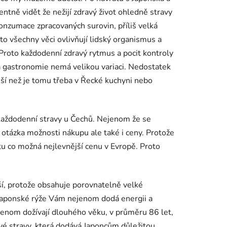
ntně vidět že nežijí zdravý život ohledně stravy
konzumace zpracovaných surovin, příliš velká
to všechny věci ovlivňují lidský organismus a
 Proto každodenní zdravý rytmus a pocit kontroly
ská gastronomie nemá velikou variaci. Nedostatek
jší než je tomu třeba v Řecké kuchyni nebo
 každodenní stravy u Čechů. Nejenom že se
otázka možnosti nákupu ale také i ceny. Protože
tu co možná nejlevnější cenu v Evropě. Proto
jší, protože obsahuje porovnatelně velké
 japonské rýže Vám nejenom dodá energii a
ejenom dožívají dlouhého věku, v průměru 86 let,
avé stravy, která dodává Japoncům důležitou