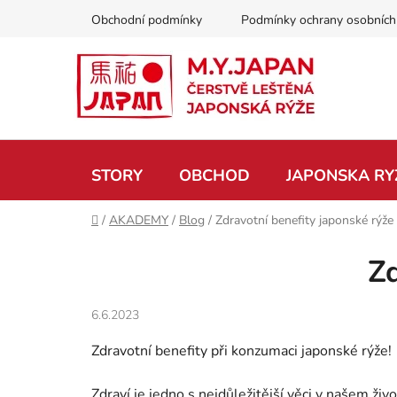
Přejít
Obchodní podmínky
Podmínky ochrany osobních
na
obsah
STORY
OBCHOD
JAPONSKA RY
Domů
/
AKADEMY
/
Blog
/
Zdravotní benefity japonské rýže
Zd
6.6.2023
Zdravotní benefity při konzumaci japonské rýže!
Zdraví je jedno s nejdůležitější věci v našem ži