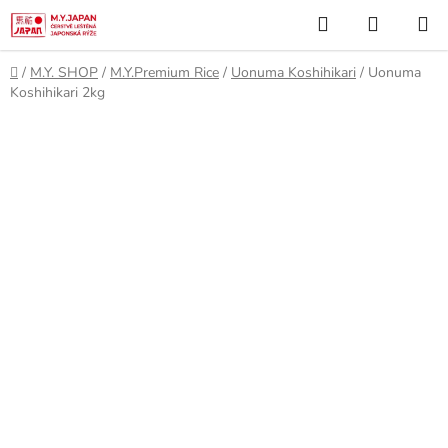
Skip
Search
SHOPP
to
CART
content
Home
/
M.Y. SHOP
/
M.Y.Premium Rice
/
Uonuma Koshihikari
/
Uonuma
Koshihikari 2kg