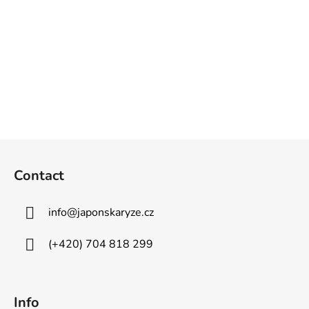
F
o
Contact
o
t
info
@
japonskaryze.cz
e
r
(+420) 704 818 299
Info