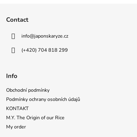
F
o
Contact
o
t
info
@
japonskaryze.cz
e
r
(+420) 704 818 299
Info
Obchodní podmínky
Podmínky ochrany osobních údajů
KONTAKT
M.Y. The Origin of our Rice
My order