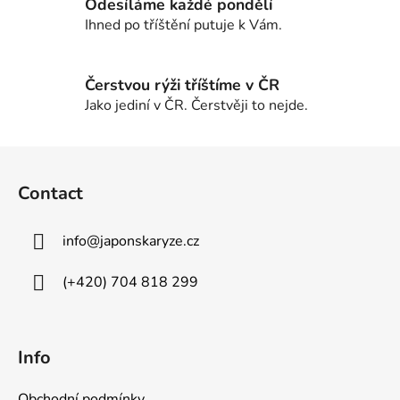
Odesíláme každé pondělí
Ihned po tříštění putuje k Vám.
Čerstvou rýži tříštíme v ČR
Jako jediní v ČR. Čerstvěji to nejde.
F
o
Contact
o
t
info
@
japonskaryze.cz
e
r
(+420) 704 818 299
Info
Obchodní podmínky