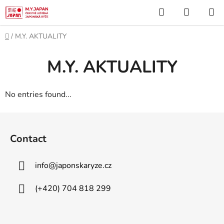
Skip
Search
SHOPP
to
CART
content
Home
/
M.Y. AKTUALITY
M.Y. AKTUALITY
No entries found...
F
o
Contact
o
t
info
@
japonskaryze.cz
e
r
(+420) 704 818 299